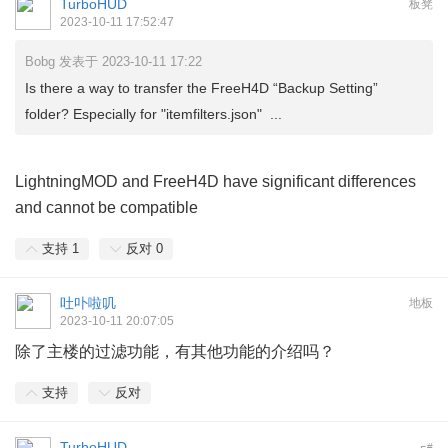
TurboHUD
板凳
2023-10-11 17:52:47
Bobg 发表于 2023-10-11 17:22
Is there a way to transfer the FreeH4D “Backup Setting”
folder? Especially for "itemfilters.json" ...
LightningMOD and FreeH4D have significant differences
and cannot be compatible
支持
1
反对
0
吐卟啦叽
地板
2023-10-11 20:07:05
除了主楼的过滤功能，有其他功能的介绍吗？
支持
反对
TurboHUD
#