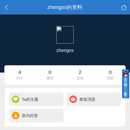
zhengxs的资料
zhengxs
4
0
2
0
积分
威望
金钱
贡献
Ta的主题
发短消息
加为好友