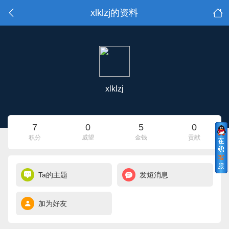
xlklzj的资料
xlklzj
7
0
5
0
积分
威望
金钱
贡献
Ta的主题
发短消息
加为好友