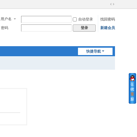
切
换
用户名
自动登录
找回密码
到
宽
密码
新建会员
登录
版
快捷导航