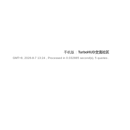
手机版
|
TurboHUD交流社区
GMT+8, 2026-8-7 13:24
, Processed in 0.032885 second(s), 5 queries .