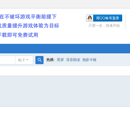
只需一步，快速开始
热搜:
黑屏
语音朗读
拖影卡顿
帖子
搜
索