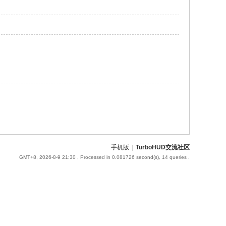
手机版
|
TurboHUD交流社区
GMT+8, 2026-8-9 21:30
, Processed in 0.081726 second(s), 14 queries .