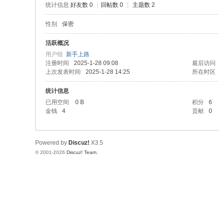
统计信息
好友数 0
|
回帖数 0
|
主题数 2
4
性别
保密
导
航
活跃概况
用户组
新手上路
插
注册时间
2025-1-28 09:08
最后访问
件
上次发表时间
2025-1-28 14:25
所在时区
】
统计信息
T
已用空间
0 B
积分
6
金钱
4
贡献
0
ur
bo
H
Powered by
Discuz!
X3.5
© 2001-2026
Discuz! Team
.
U
D
中
文
交