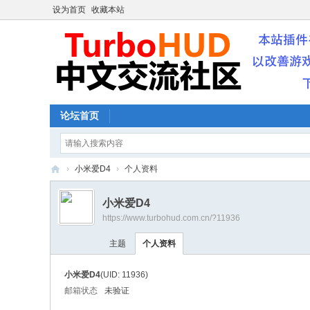
设为首页
收藏本站
论坛首页
›
小米爱D4
›
个人资料
【
小米爱D4
暗
https://www.turbohud.com.cn/?11936
黑
主题
个人资料
破
坏
小米爱D4
(UID: 11936)
神
邮箱状态
未验证
3/