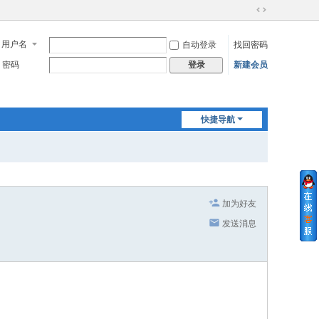
切
换
用户名
自动登录
找回密码
到
宽
密码
新建会员
登录
版
快捷导航
加为好友
发送消息