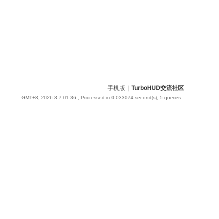
手机版
|
TurboHUD交流社区
GMT+8, 2026-8-7 01:36
, Processed in 0.033074 second(s), 5 queries .