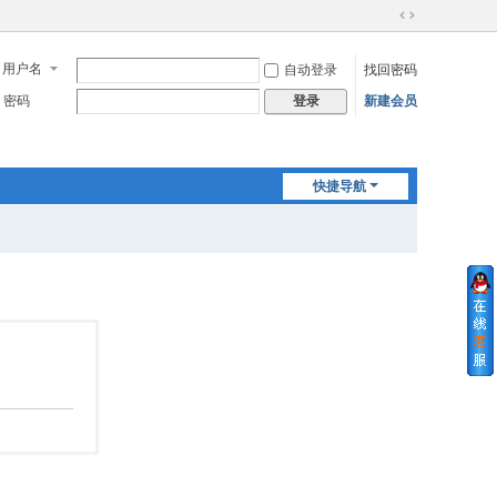
切
换
用户名
自动登录
找回密码
到
宽
密码
新建会员
登录
版
快捷导航