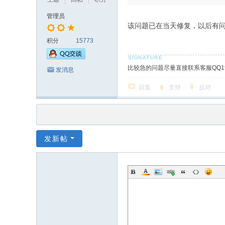
管理员
该问题已在当天修复，以后有
积分
15773
比较急的问题尽量直接联系客服QQ19
发消息
回复
支持
反对
发新帖