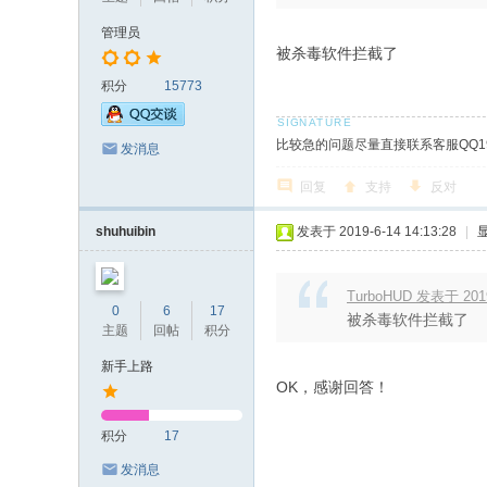
管理员
被杀毒软件拦截了
积分
15773
比较急的问题尽量直接联系客服QQ19
发消息
回复
支持
反对
shuhuibin
发表于 2019-6-14 14:13:28
|
TurboHUD 发表于 2019-
0
6
17
被杀毒软件拦截了
主题
回帖
积分
新手上路
OK，感谢回答！
积分
17
发消息