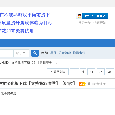
只需一步，快速开始
热搜:
黑屏
语音朗读
拖影卡顿
帖子
搜
oHUD中文汉化版下载【支持第38赛季】 ...
索
返回列表
1 ...
34
35
36
D中文汉化版下载【支持第38赛季】【64位】
火..
[复制链接]
显示全部楼层