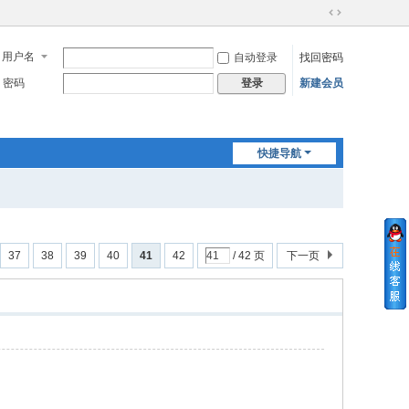
切
换
用户名
自动登录
找回密码
到
宽
密码
新建会员
登录
版
快捷导航
37
38
39
40
41
42
/ 42 页
下一页