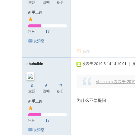
主题
回帖
积分
4
新手上路
导
航
积分
17
插
发消息
件
回复
】
T
shuhuibin
发表于 2019-6-14 14:10:01
|
ur
bo
shuhuibin 发表于 2019-
0
6
17
H
主题
回帖
积分
U
为什么不给提问
新手上路
D
中
积分
17
文
发消息
交